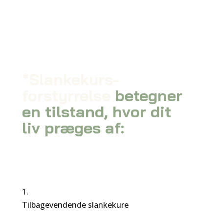
*Slankekurs-
forstyrrelse
betegner
en tilstand, hvor dit
liv præges af:
1.
Tilbagevendende slankekure