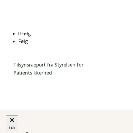
Cookie- og privatlivspolitik
Følg
Følg
Tilsynsrapport fra Styrelsen for
Patientsikkerhed
Luk