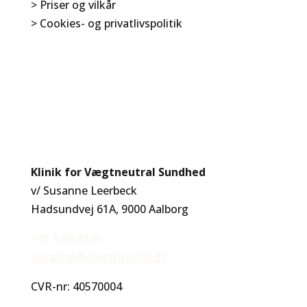
> Priser og vilkår
> Cookies- og privatlivspolitik
Klinik for Vægtneutral Sundhed
v/ Susanne Leerbeck
Hadsundvej 61A, 9000 Aalborg
+45 93950196
susanne@vaegtneutral.dk
CVR-nr: 40570004