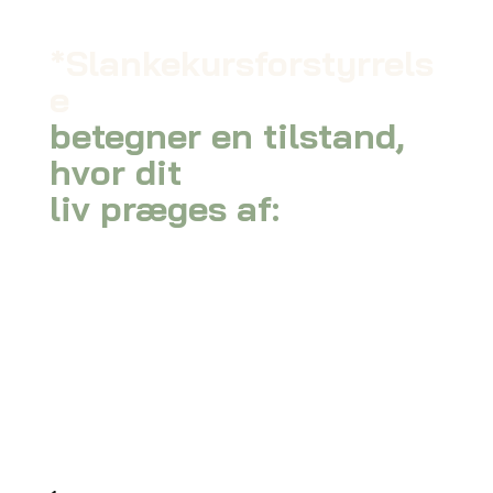
*Slankekursforstyrrels
e
betegner en tilstand,
hvor dit
liv præges af: